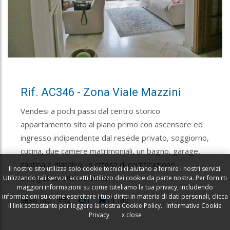
Rif. AC346 - Zona Viale Mazzini
Vendesi a pochi passi dal centro storico
appartamento sito al piano primo con ascensore ed
ingresso indipendente dal resede privato, soggiorno,
cucina, due camere matrimoniali, un bagno, garage,
cantina e giardino. In attesa di certificazione
Il nostro sito utilizza solo cookie tecnici ci aiutano a fornire i nostri servizi.
energetica. Ottimo stato. ...
Utilizzando tali servizi, accetti l'utilizzo dei cookie da parte nostra. Per fornirti
maggiori informazioni su come tuteliamo la tua privacy, includendo
informazioni su come esercitare i tuoi diritti in materia di dati personali, clicca
96 Mq
2
1
18 Mq
il link sottostante per leggere la nostra Cookie Policy.
Informativa Cookie
Privacy
x close