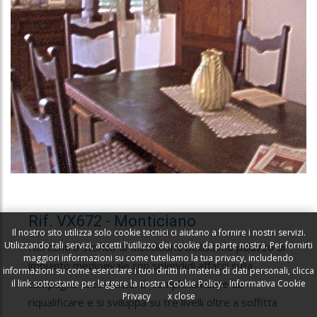
Rif. VX672 - Monticiano
Il nostro sito utilizza solo cookie tecnici ci aiutano a fornire i nostri servizi.
Utilizzando tali servizi, accetti l'utilizzo dei cookie da parte nostra. Per fornirti
Nel centro storico di Monticiano bellissimo palazzo di
maggiori informazioni su come tuteliamo la tua privacy, includendo
impianto medioevale con splendidi affacci sulla
informazioni su come esercitare i tuoi diritti in materia di dati personali, clicca
campagna circostante. E’ completamente da
il link sottostante per leggere la nostra Cookie Policy.
Informativa Cookie
Privacy
x close
riqualificare e si sviluppa su tre livelli oltre a soffitta