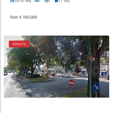
54/50 Mq
1
1
17 Mq
Rich. € 165.000
VENDITA