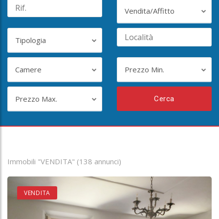
Vendita/Affitto
Tipologia
Camere
Prezzo Min.
Prezzo Max.
Cerca
Immobili "VENDITA" (138 annunci)
VENDITA