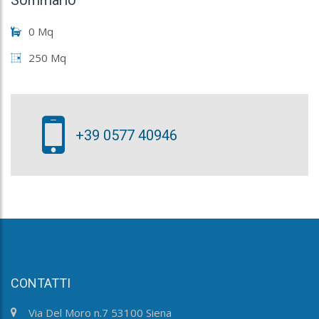
0 Mq
250 Mq
+39 0577 40946
CONTATTI
Via Del Moro n.7 53100 Siena