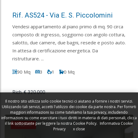
Rif. AS524 - Via E. S. Piccolomini
Vendesi appartamento al piano primo di mq. 90 circa
composto di: ingresso, soggiorno con angolo cottura,
salotto, due camere, due bagni, resede e posto auto.
In attesa di certificazione energetica. Da
ristrutturare. ...
90 Mq
3
1
0 Mq
Rich. € 320.000
Il nostro sito utilizza solo cookie tecnici ci aiutano a fornire i nostri servizi.
Utilizzando tali servizi, accetti l'utilizzo dei cookie da parte nostra. Per fornirti
maggiori informazioni su come tuteliamo la tua privacy, includendo
informazioni su come esercitare i tuoi diritti in materia di dati personali, clicca
il link sottostante per leggere la nostra Cookie Policy.
Informativa Cookie
VENDITA
Privacy
x close