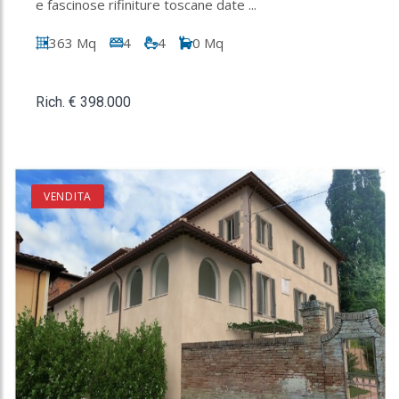
e fascinose rifiniture toscane date ...
363 Mq
4
4
0 Mq
Rich. € 398.000
VENDITA