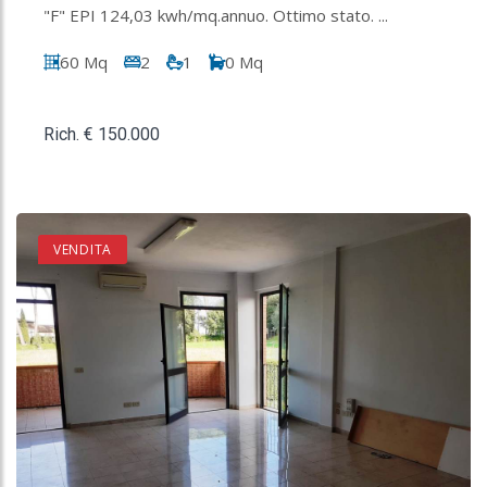
"F" EPI 124,03 kwh/mq.annuo. Ottimo stato. ...
60 Mq
2
1
0 Mq
Rich. € 150.000
VENDITA