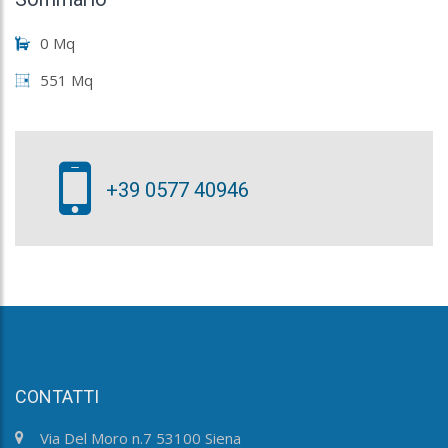
0 Mq
551 Mq
+39 0577 40946
CONTATTI
Via Del Moro n.7 53100 Siena