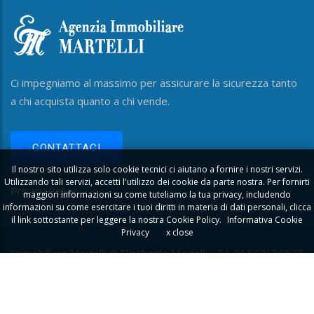
Ci impegniamo al massimo per assicurare la sicurezza tanto
a chi acquista quanto a chi vende.
CONTATTACI
Il nostro sito utilizza solo cookie tecnici ci aiutano a fornire i nostri servizi.
Utilizzando tali servizi, accetti l'utilizzo dei cookie da parte nostra. Per fornirti
Privacy Policy
maggiori informazioni su come tuteliamo la tua privacy, includendo
informazioni su come esercitare i tuoi diritti in materia di dati personali, clicca
il link sottostante per leggere la nostra Cookie Policy.
Informativa Cookie
Privacy
x close
Immobiliare Martelli di Elisabetta Martelli - P.I. 01507180527
C.F. MRTLBT70B51I726N |
credits by SG Consulting.it